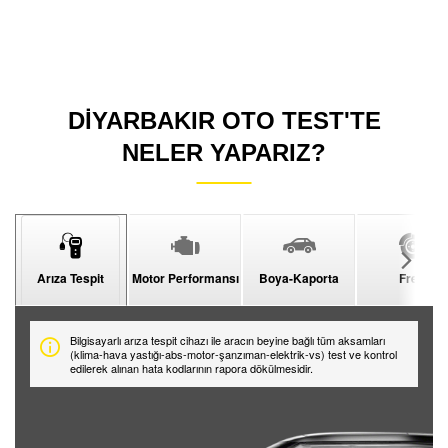
DİYARBAKIR OTO TEST'TE
NELER YAPARIZ?
Arıza Tespit
Motor Performansı
Boya-Kaporta
Fren
Bilgisayarlı arıza tespit cihazı ile aracın beyine bağlı tüm aksamları
(klima-hava yastığı-abs-motor-şanzıman-elektrik-vs) test ve kontrol
edilerek alınan hata kodlarının rapora dökülmesidir.